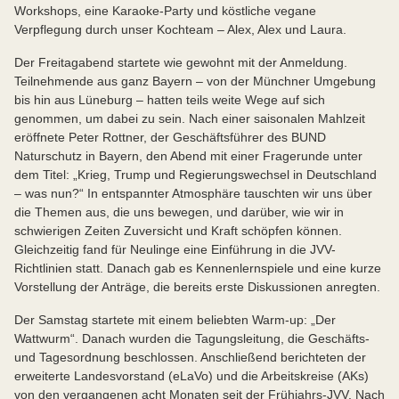
Workshops, eine Karaoke-Party und köstliche vegane
Verpflegung durch unser Kochteam – Alex, Alex und Laura.
Der Freitagabend startete wie gewohnt mit der Anmeldung.
Teilnehmende aus ganz Bayern – von der Münchner Umgebung
bis hin aus Lüneburg – hatten teils weite Wege auf sich
genommen, um dabei zu sein. Nach einer saisonalen Mahlzeit
eröffnete Peter Rottner, der Geschäftsführer des BUND
Naturschutz in Bayern, den Abend mit einer Fragerunde unter
dem Titel: „Krieg, Trump und Regierungswechsel in Deutschland
– was nun?“ In entspannter Atmosphäre tauschten wir uns über
die Themen aus, die uns bewegen, und darüber, wie wir in
schwierigen Zeiten Zuversicht und Kraft schöpfen können.
Gleichzeitig fand für Neulinge eine Einführung in die JVV-
Richtlinien statt. Danach gab es Kennenlernspiele und eine kurze
Vorstellung der Anträge, die bereits erste Diskussionen anregten.
Der Samstag startete mit einem beliebten Warm-up: „Der
Wattwurm“. Danach wurden die Tagungsleitung, die Geschäfts-
und Tagesordnung beschlossen. Anschließend berichteten der
erweiterte Landesvorstand (eLaVo) und die Arbeitskreise (AKs)
von den vergangenen acht Monaten seit der Frühjahrs-JVV. Nach