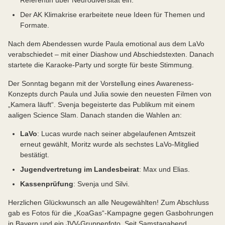
Referentin über Neurodiversität ein.
Der AK Klimakrise erarbeitete neue Ideen für Themen und
Formate.
Nach dem Abendessen wurde Paula emotional aus dem LaVo
verabschiedet – mit einer Diashow und Abschiedstexten. Danach
startete die Karaoke-Party und sorgte für beste Stimmung.
Der Sonntag begann mit der Vorstellung eines Awareness-
Konzepts durch Paula und Julia sowie den neuesten Filmen von
„Kamera läuft“. Svenja begeisterte das Publikum mit einem
aaligen Science Slam. Danach standen die Wahlen an:
LaVo
: Lucas wurde nach seiner abgelaufenen Amtszeit
erneut gewählt, Moritz wurde als sechstes LaVo-Mitglied
bestätigt.
Jugendvertretung im Landesbeirat
: Max und Elias.
Kassenprüfung
: Svenja und Silvi.
Herzlichen Glückwunsch an alle Neugewählten! Zum Abschluss
gab es Fotos für die „KoaGas“-Kampagne gegen Gasbohrungen
in Bayern und ein JVV-Gruppenfoto. Seit Samstagabend