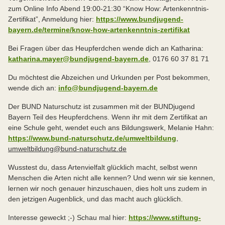
zum Online Info Abend 19:00-21:30 “Know How: Artenkenntnis-
Zertifikat”, Anmeldung hier:
https://www.bundjugend-
bayern.de/termine/know-how-artenkenntnis-zertifikat
Bei Fragen über das Heupferdchen wende dich an Katharina:
katharina.mayer@bundjugend-bayern.de
, 0176 60 37 81 71
Du möchtest die Abzeichen und Urkunden per Post bekommen,
wende dich an:
info@bundjugend-bayern.de
Der BUND Naturschutz ist zusammen mit der BUNDjugend
Bayern Teil des Heupferdchens. Wenn ihr mit dem Zertifikat an
eine Schule geht, wendet euch ans Bildungswerk, Melanie Hahn:
https://www.bund-naturschutz.de/umweltbildung
,
umweltbildung@bund-naturschutz.de
Wusstest du, dass Artenvielfalt glücklich macht, selbst wenn
Menschen die Arten nicht alle kennen? Und wenn wir sie kennen,
lernen wir noch genauer hinzuschauen, dies holt uns zudem in
den jetzigen Augenblick, und das macht auch glücklich.
Interesse geweckt ;-) Schau mal hier:
https://www.stiftung-