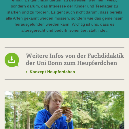
erhält. Es geht nicht darum, zu beweisen, wer mehr weiß,
sondern darum, das Interesse der Kinder und Teenager zu
stärken und zu fördern. Es geht auch nicht darum, dass bereits
alle Arten gekannt werden müssen, sondern wie das gemeinsam
herausgefunden werden kann. Wichtig ist uns, dass es
altersgerecht und bedürfnisorientiert stattfindet.
Weitere Infos von der Fachdidaktik
der Uni Bonn zum Heupferdchen
›
Konzept Heupferdchen