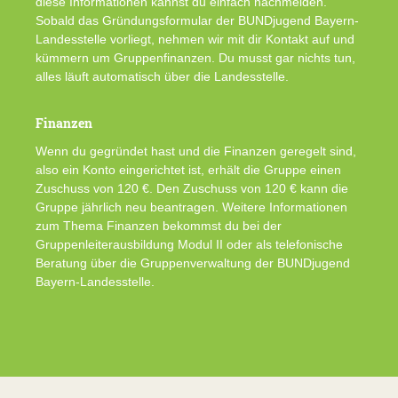
diese Informationen kannst du einfach nachmelden.
Sobald das Gründungsformular der BUNDjugend Bayern-
Landesstelle vorliegt, nehmen wir mit dir Kontakt auf und
kümmern um Gruppenfinanzen. Du musst gar nichts tun,
alles läuft automatisch über die Landesstelle.
Finanzen
Wenn du gegründet hast und die Finanzen geregelt sind,
also ein Konto eingerichtet ist, erhält die Gruppe einen
Zuschuss von 120 €. Den Zuschuss von 120 € kann die
Gruppe jährlich neu beantragen. Weitere Informationen
zum Thema Finanzen bekommst du bei der
Gruppenleiterausbildung Modul II oder als telefonische
Beratung über die Gruppenverwaltung der BUNDjugend
Bayern-Landesstelle.