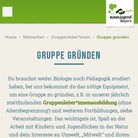
Home
›
Mitmachen
›
Gruppenleiter*innen
›
Gruppe gründen
GRUPPE GRÜNDEN
Du brauchst weder Biologie noch Pädagogik studiert
haben, bei uns bekommst du das nötige Equipment,
um eine Gruppe zu gründen, z.B. in unserer jährlich
stattfindenden
Gruppenleiter*innenausbildung
(ohne
Altersbegrenzung!) und weiteren Fortbildungen, siehe
Veranstaltungen. Das wichtigste ist, Spaß an der
Arbeit mit Kindern und Jugendlichen in der Natur
und dein Interesse an Umwelt, „Mitwelt“ und ihrem