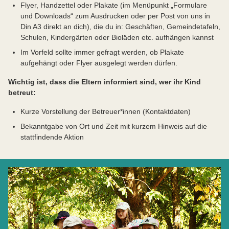
Flyer, Handzettel oder Plakate (im Menüpunkt „Formulare
und Downloads“ zum Ausdrucken oder per Post von uns in
Din A3 direkt an dich), die du in: Geschäften, Gemeindetafeln,
Schulen, Kindergärten oder Bioläden etc. aufhängen kannst
Im Vorfeld sollte immer gefragt werden, ob Plakate
aufgehängt oder Flyer ausgelegt werden dürfen.
Wichtig ist, dass die Eltern informiert sind, wer ihr Kind
betreut:
Kurze Vorstellung der Betreuer*innen (Kontaktdaten)
Bekanntgabe von Ort und Zeit mit kurzem Hinweis auf die
stattfindende Aktion