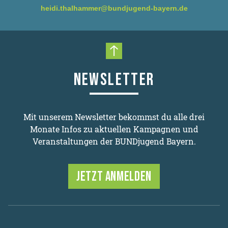
heidi.thalhammer@bundjugend-bayern.de
Nach oben scrollen
NEWSLETTER
Mit unserem Newsletter bekommst du alle drei
Monate Infos zu aktuellen Kampagnen und
Veranstaltungen der BUNDjugend Bayern.
JETZT ANMELDEN