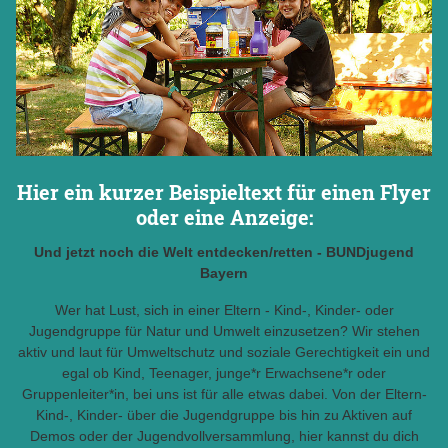
Hier ein kurzer Beispieltext für einen Flyer
oder eine Anzeige:
Und jetzt noch die Welt entdecken/retten - BUNDjugend
Bayern
Wer hat Lust, sich in einer Eltern - Kind-, Kinder- oder
Jugendgruppe für Natur und Umwelt einzusetzen? Wir stehen
aktiv und laut für Umweltschutz und soziale Gerechtigkeit ein und
egal ob Kind, Teenager, junge*r Erwachsene*r oder
Gruppenleiter*in, bei uns ist für alle etwas dabei. Von der Eltern-
Kind-, Kinder- über die Jugendgruppe bis hin zu Aktiven auf
Demos oder der Jugendvollversammlung, hier kannst du dich