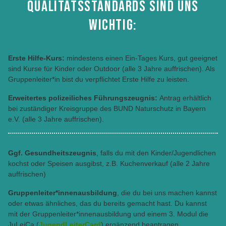
QUALITÄTSSTANDARDS SIND UNS
WICHTIG:
Erste Hilfe-Kurs:
mindestens einen Ein-Tages Kurs, gut geeignet
sind Kurse für Kinder oder Outdoor (alle 3 Jahre auffrischen). Als
Gruppenleiter*in bist du verpflichtet Erste Hilfe zu leisten.
Erweitertes polizeiliches Führungszeugnis:
Antrag erhältlich
bei zuständiger Kreisgruppe des BUND Naturschutz in Bayern
e.V. (alle 3 Jahre auffrischen).
Ggf. Gesundheitszeugnis
, falls du mit den Kinder/Jugendlichen
kochst oder Speisen ausgibst, z.B. Kuchenverkauf (alle 2 Jahre
auffrischen)
Gruppenleiter*innenausbildung
, die du bei uns machen kannst
oder etwas ähnliches, das du bereits gemacht hast. Du kannst
mit der Gruppenleiter*innenausbildung und einem 3. Modul die
JuLeiCa (
JugendLeiterCard
) ergänzend beantragen.