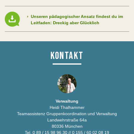
›
Unseren pädagogischer Ansatz findest du im
Leitfaden: Dreckig aber Glücklich
KONTAKT
Verwaltung
Heidi Thalhammer
Teamassistenz Gruppenkoordination und Verwaltung
Landwehrstraße 64a
80336 München
Tel. 0 89 / 15 98 96 30 // 0 155 / 60 02 08 19