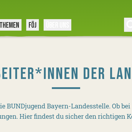
THEMEN
FÖJ
ÜBER UNS
BEITER*INNEN DER LA
 die BUNDjugend Bayern-Landesstelle. Ob bei
ngen. Hier findest du sicher den richtigen K