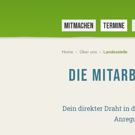
MITMACHEN
TERMINE
Home
›
Über uns
›
Landesstelle
DIE MITAR
Dein direkter Draht in
Anregu