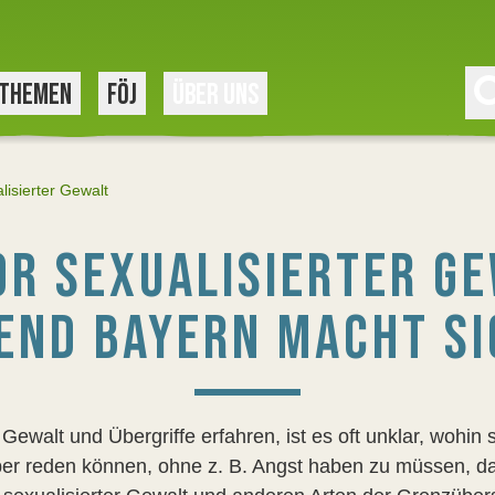
THEMEN
FÖJ
ÜBER UNS
lisierter Gewalt
R SEXUALISIERTER GE
END BAYERN MACHT SI
walt und Übergriffe erfahren, ist es oft unklar, wohin 
r reden können, ohne z. B. Angst haben zu müssen, das