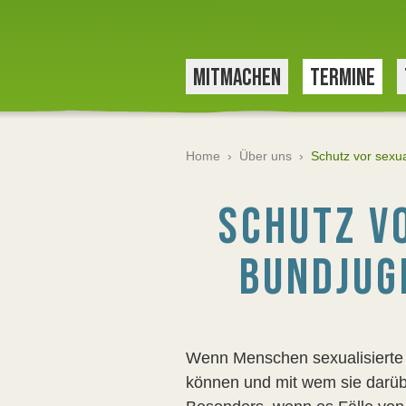
MITMACHEN
TERMINE
Home
›
Über uns
›
Schutz vor sexua
SCHUTZ VO
BUNDJUG
Wenn Menschen sexualisierte Ge
können und mit wem sie darübe