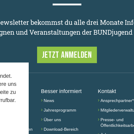
wsletter bekommst du alle drei Monate Inf
nen und Veranstaltungen der BUNDjugend 
JETZT ANMELDEN
ndet.
ere uns
chen
Besser informiert
Kontakt
eite zu
rufbar.
›
›
werden!
News
Ansprechpartner*
›
›
ed werden
Jahresprogramm
Mitgliederverwalt
›
›
 finden
Über uns
Presse- und
Öffentlichkeitsarb
›
taltung besuchen
Download-Bereich