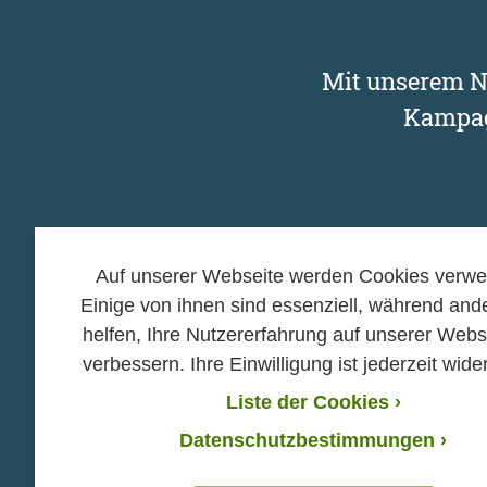
Mit unserem Ne
Kampag
Auf unserer Webseite werden Cookies verwe
Einige von ihnen sind essenziell, während and
Kampagnen
Mitma
helfen, Ihre Nutzererfahrung auf unserer Webs
verbessern. Ihre Einwilligung ist jederzeit wider
›
›
Gasbohrung in Bayern
Aktiv 
stoppen! Jetzt
›
Liste der Cookies
›
Mitgli
unterschreiben!
›
Gruppe
Datenschutzbestimmungen ›
›
Kampagnen-Archiv
›
Verans