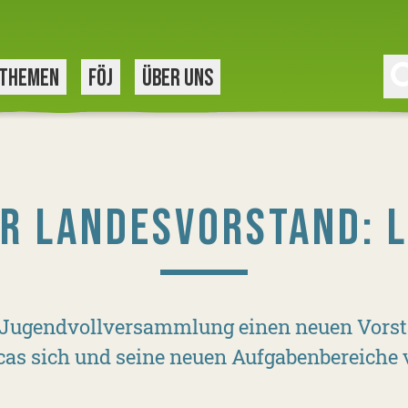
THEMEN
FÖJ
ÜBER UNS
R LANDESVORSTAND: 
t-Jugendvollversammlung einen neuen Vorsta
cas sich und seine neuen Aufgabenbereiche v