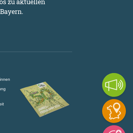
os zu aktuellen
Bayern.
innen
ung
eit
Jahresprogramm lesen