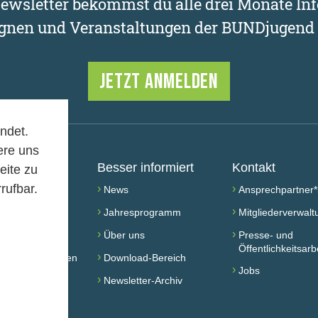
wsletter bekommst du alle drei Monate Inf
nen und Veranstaltungen der BUNDjugend 
JETZT ANMELDEN
ndet.
ere uns
chen
Besser informiert
Kontakt
eite zu
rufbar.
›
›
werden!
News
Ansprechpartner*
›
›
ed werden
Jahresprogramm
Mitgliederverwalt
›
›
 finden
Über uns
Presse- und
Öffentlichkeitsarb
›
taltung besuchen
Download-Bereich
›
Jobs
›
Newsletter-Archiv