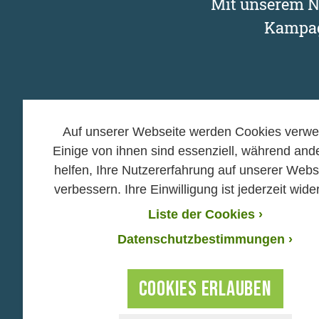
Mit unserem Ne
Kampag
Auf unserer Webseite werden Cookies verwe
Einige von ihnen sind essenziell, während and
Kampagnen
Mitma
helfen, Ihre Nutzererfahrung auf unserer Webs
verbessern. Ihre Einwilligung ist jederzeit wider
›
›
Gasbohrung in Bayern
Aktiv 
stoppen! Jetzt
›
Mitgli
Liste der Cookies
›
unterschreiben!
›
Gruppe
›
Datenschutzbestimmungen ›
Kampagnen-Archiv
›
Verans
COOKIES ERLAUBEN
›
Impressum und Datenschutz