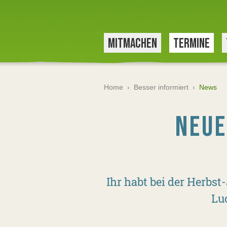
MITMACHEN
TERMINE
Home
›
Besser informiert
›
News
NEUE
Ihr habt bei der Herbs
Lu