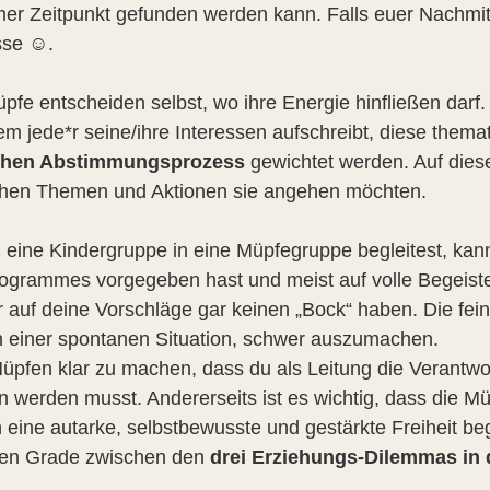
er Zeitpunkt gefunden werden kann. Falls euer Nachmi
asse ☺.
pfe entscheiden selbst, wo ihre Energie hinfließen darf
 dem jede*r seine/ihre Interessen aufschreibt, diese the
chen Abstimmungsprozess
gewichtet werden. Auf dies
hen Themen und Aktionen sie angehen möchten.
u eine Kindergruppe in eine Müpfegruppe begleitest, kan
rogrammes vorgegeben hast und meist auf volle Begeist
r auf deine Vorschläge gar keinen „Bock“ haben. Die f
 in einer spontanen Situation, schwer auszumachen.
 Müpfen klar zu machen, dass du als Leitung die Verantwo
werden musst. Andererseits ist es wichtig, dass die Mü
n eine autarke, selbstbewusste und gestärkte Freiheit be
inen Grade zwischen den
drei Erziehungs-Dilemmas in 