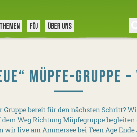
THEMEN
FÖJ
ÜBER UNS
EUE“ MÜPFE-GRUPPE –
r Gruppe bereit für den nächsten Schritt? W
f dem Weg Richtung Müpfegruppe begleiten 
n wir live am Ammersee bei Teen Age Ende 