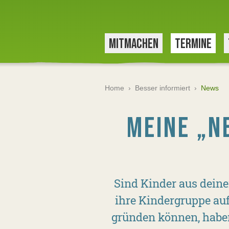
MITMACHEN
TERMINE
Home
›
Besser informiert
›
News
MEINE „N
Sind Kinder aus deine
ihre Kindergruppe au
gründen können, habe