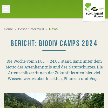
Home
›
Besser informiert
›
News
BERICHT: BIODIV CAMPS 2024
Die Woche vom 21.05. – 24.05. stand ganz unter dem
Motto der Artenkenntnis und des Naturschutzes. Die
Artenschützer*innen der Zukunft lernten hier viel
Wissenswertes über Insekten, Pflanzen und Vögel.