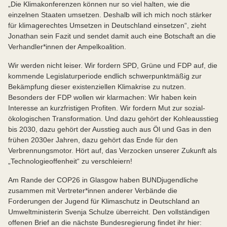
„Die Klimakonferenzen können nur so viel halten, wie die
einzelnen Staaten umsetzen. Deshalb will ich mich noch stärker
für klimagerechtes Umsetzen in Deutschland einsetzen“, zieht
Jonathan sein Fazit und sendet damit auch eine Botschaft an die
Verhandler*innen der Ampelkoalition.
Wir werden nicht leiser. Wir fordern SPD, Grüne und FDP auf, die
kommende Legislaturperiode endlich schwerpunktmäßig zur
Bekämpfung dieser existenziellen Klimakrise zu nutzen.
Besonders der FDP wollen wir klarmachen: Wir haben kein
Interesse an kurzfristigen Profiten. Wir fordern Mut zur sozial-
ökologischen Transformation. Und dazu gehört der Kohleausstieg
bis 2030, dazu gehört der Ausstieg auch aus Öl und Gas in den
frühen 2030er Jahren, dazu gehört das Ende für den
Verbrennungsmotor. Hört auf, das Verzocken unserer Zukunft als
„Technologieoffenheit“ zu verschleiern!
Am Rande der COP26 in Glasgow haben BUNDjugendliche
zusammen mit Vertreter*innen anderer Verbände die
Forderungen der Jugend für Klimaschutz in Deutschland an
Umweltministerin Svenja Schulze überreicht. Den vollständigen
offenen Brief an die nächste Bundesregierung findet ihr hier: