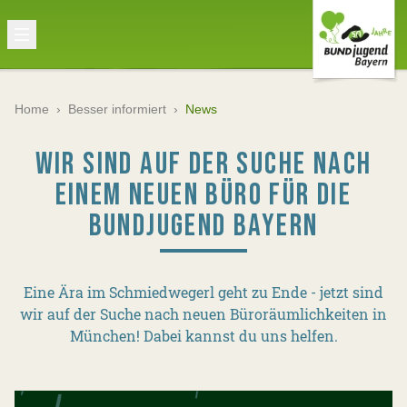
Home
›
Besser informiert
›
News
WIR SIND AUF DER SUCHE NACH
EINEM NEUEN BÜRO FÜR DIE
BUNDJUGEND BAYERN
Eine Ära im Schmiedwegerl geht zu Ende - jetzt sind
wir auf der Suche nach neuen Büroräumlichkeiten in
München! Dabei kannst du uns helfen.