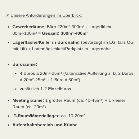
📌
Unsere Anforderungen im Überblick:
Gewerberäume:
Büro 220m²-300m² + Lagerfläche
80m²-100m²
= Gesamt: 300m²-400m²
Lagerfläche/Keller in Büronähe:
(bevorzugt im EG, falls OG
mit Lift) + Lademöglichkeit/Parkplatz in Lagernähe.
Büroräume:
4 Büros á 20m²-25m² (/alternative Aufteilung z. B. 2 Büros
á 20m²-25m² + 1 Büro á 50m²)
zusätzlich 1-2 Einzelbüros
Meetingräume:
1 großer Raum (ca. 40-45m²) + 1 kleiner
Raum (ca. 20m²)
IT-Raum/Materiallager:
ca. 10-20m²
Aufenthaltsbereich und Küche