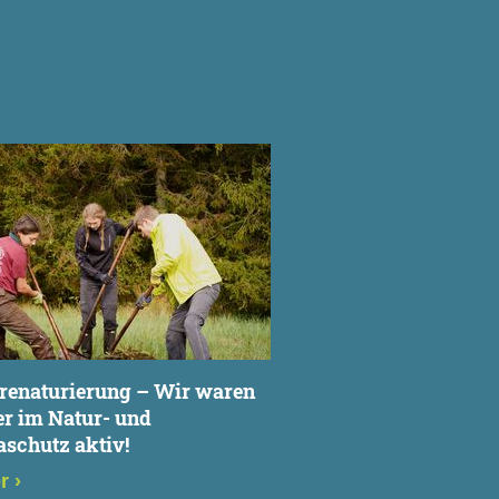
N
renaturierung – Wir waren
r im Natur- und
schutz aktiv!
er
›