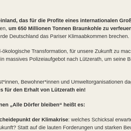
einland, das für die Profite eines internationalen Gr
en,
um 650 Millionen Tonnen Braunkohle zu verfeue
ürde Deutschland das Pariser Klimaabkommen brechen.
zial-ökologische Transformation, für unsere Zukunft zu ma
n massives Polizeiaufgebot nach Lützerath, um seine B
vist*innen, Bewohner*innen und Umweltorganisationen d
 für den Erhalt von Lützerath ein!
en „Alle Dörfer bleiben“ heißt es:
cheidepunkt der Klimakrise
: welches Schicksal erwar
kunft? Statt auf die lauten Forderungen und starken 