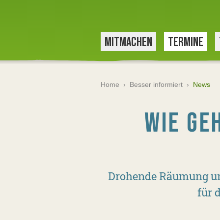
MITMACHEN
TERMINE
Home
›
Besser informiert
›
News
WIE GE
Drohende Räumung und 
für 