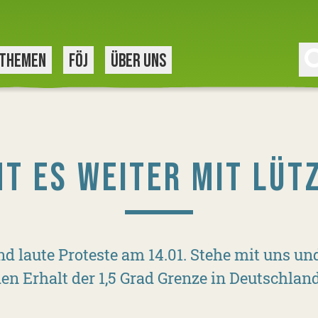
THEMEN
FÖJ
ÜBER UNS
HT ES WEITER MIT LÜT
laute Proteste am 14.01. Stehe mit uns und 
den Erhalt der 1,5 Grad Grenze in Deutschland