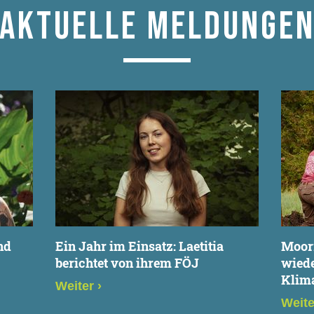
AKTUELLE MELDUNGE
nd
Ein Jahr im Einsatz: Laetitia
Moor
berichtet von ihrem FÖJ
wiede
Klima
Weiter
›
Weit