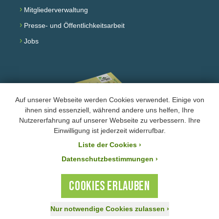
›
Mitgliederverwaltung
›
Presse- und Öffentlichkeitsarbeit
›
Jobs
Auf unserer Webseite werden Cookies verwendet. Einige von
ihnen sind essenziell, während andere uns helfen, Ihre
Nutzererfahrung auf unserer Webseite zu verbessern. Ihre
Einwilligung ist jederzeit widerrufbar.
Jahresprogramm lesen
Liste der Cookies
›
›
Impressum und Datenschutz
Datenschutzbestimmungen ›
Instagram
YouTube
TikTok
COOKIES ERLAUBEN
Nur notwendige Cookies zulassen
›