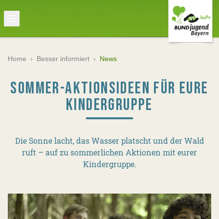
Home
›
Besser informiert
›
News
SOMMER-AKTIONSIDEEN FÜR EURE
KINDERGRUPPE
Die Sonne lacht, das Wasser platscht und der Wald
ruft – auf zu sommerlichen Aktionen mit eurer
Kindergruppe.