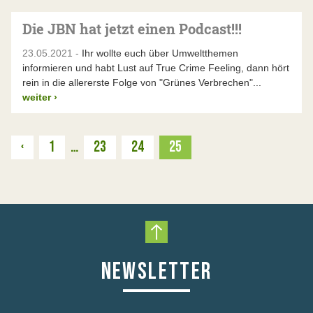
Die JBN hat jetzt einen Podcast!!!
23.05.2021 -
Ihr wollte euch über Umweltthemen
informieren und habt Lust auf True Crime Feeling, dann hört
rein in die allererste Folge von "Grünes Verbrechen"...
weiter
›
Zurück
‹
1
…
23
24
25
Nach oben scrollen
NEWSLETTER