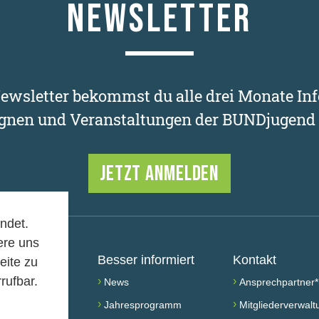
NEWSLETTER
wsletter bekommst du alle drei Monate Inf
nen und Veranstaltungen der BUNDjugend 
JETZT ANMELDEN
ndet.
ere uns
chen
Besser informiert
Kontakt
eite zu
rufbar.
›
›
werden!
News
Ansprechpartner*
›
›
ed werden
Jahresprogramm
Mitgliederverwalt