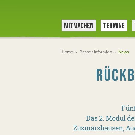
MITMACHEN
TERMINE
Home
›
Besser informiert
›
News
RÜCKB
Fünf
Das 2. Modul de
Zusmarshausen, Aug