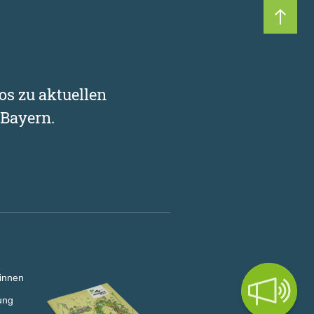
Nach 
os zu aktuellen
Bayern.
innen
ung