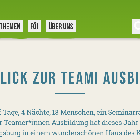
THEMEN
FÖJ
ÜBER UNS
LICK ZUR TEAMI AUSB
 Tage, 4 Nächte, 18 Menschen, ein Seminar
r Teamer*innen Ausbildung hat dieses Jahr
sburg in einem wunderschönen Haus des K