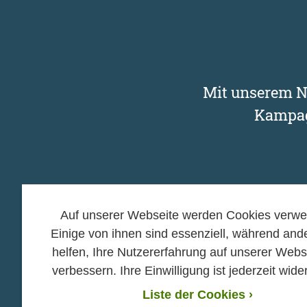
Mit unserem Ne
Kampag
Auf unserer Webseite werden Cookies verwe
Einige von ihnen sind essenziell, während and
Kampagnen
Mitma
helfen, Ihre Nutzererfahrung auf unserer Webs
verbessern. Ihre Einwilligung ist jederzeit wider
›
›
Gasbohrung in Bayern
Aktiv 
stoppen! Jetzt
›
Liste der Cookies
›
Mitgli
unterschreiben!