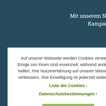
Mit unserem Ne
Kampag
Auf unserer Webseite werden Cookies verwe
Einige von ihnen sind essenziell, während and
Kampagnen
Mitma
helfen, Ihre Nutzererfahrung auf unserer Webs
verbessern. Ihre Einwilligung ist jederzeit wider
›
›
Gasbohrung in Bayern
Aktiv 
stoppen! Jetzt
›
Liste der Cookies
›
Mitgli
unterschreiben!
›
Gruppe
Datenschutzbestimmungen ›
›
Kampagnen-Archiv
›
Verans