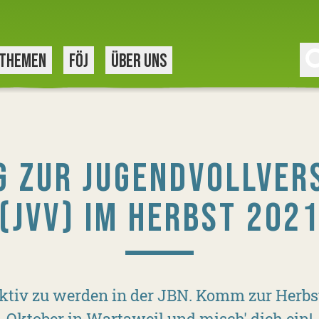
THEMEN
FÖJ
ÜBER UNS
G ZUR JUGENDVOLLVE
(JVV) IM HERBST 202
aktiv zu werden in der JBN. Komm zur Herbs
Oktober in Wartaweil und misch' dich ein!