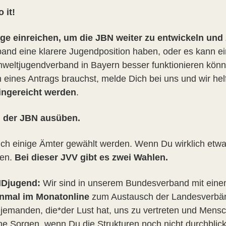
 it!
äge einreichen, um die JBN weiter zu entwickeln und 
band eine klarere Jugendposition haben, oder es kann ei
Umweltjugendverband in Bayern besser funktionieren kön
eines Antrags brauchst, melde Dich bei uns und wir helf
ingereicht werden
.
n der JBN ausüben.
ch einige Ämter gewählt werden. Wenn Du wirklich etwa
len.
Bei dieser JVV gibt es zwei Wahlen.
NDjugend:
Wir sind in unserem Bundesverband mit eine
einmal im Monat
online
zum Austausch der Landesverbän
jemanden, die*der Lust hat, uns zu vertreten und Mens
e Sorgen, wenn Du die Strukturen noch nicht durchblicks