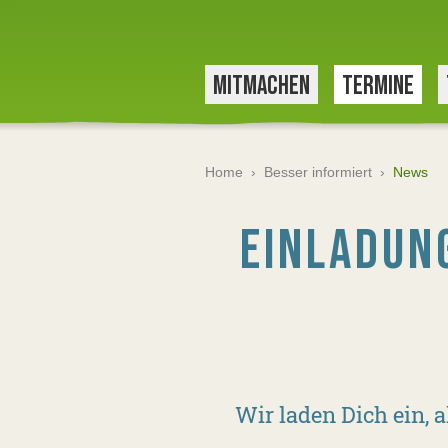
MITMACHEN
TERMINE
Home
›
Besser informiert
›
News
EINLADUN
Wir laden Dich ein, 