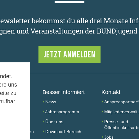
wsletter bekommst du alle drei Monate Inf
nen und Veranstaltungen der BUNDjugend 
JETZT ANMELDEN
ndet.
ere uns
chen
Besser informiert
Kontakt
eite zu
rufbar.
›
›
werden!
News
Ansprechpartner*
›
›
ed werden
Jahresprogramm
Mitgliederverwalt
›
›
 finden
Über uns
Presse- und
Öffentlichkeitsarb
›
taltung besuchen
Download-Bereich
›
Jobs