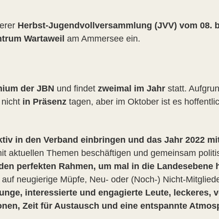
serer
Herbst-Jugendvollversammlung (JVV) vom 08. b
ntrum Wartaweil
am Ammersee ein.
mium der JBN
und findet
zweimal im Jahr
statt. Aufgr
 nicht
in Präsenz
tagen, aber im Oktober ist es hoffentlic
ktiv in den Verband einbringen und das Jahr 2022 mi
it aktuellen Themen beschäftigen und gemeinsam politis
 den perfekten Rahmen, um mal in die Landesebene 
auf neugierige Müpfe, Neu- oder (Noch-) Nicht-Mitglied
junge, interessierte und engagierte Leute, leckeres,
onen, Zeit für Austausch und eine entspannte Atmos