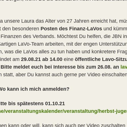
 unsere Laura das Alter von 27 Jahren erreicht hat, mü
hat den besonderen
Posten des Finanz-LaVos
und kümme
n Finanzen des Verbands. Möchtest Du helfen, die JBN 
ßartigen LaVo-Team arbeiten, mit der engen Unterstützu
n, was die LaVos alles zu tun haben und konkretere Frag
findet am
29.08.21 ab 14.00
eine
öffentliche Lavo-Sitz
.
Bitte meldet euch bei Interesse bis zum 26.08. an
la
n statt, aber Du kannst auch gerne per Video einschalten
 Wo kann ich mich anmelden?
te bis spätestens 01.10.21
ine/veranstaltungskalender/veranstaltung/herbst-ju
n kann oder will, kann sich auch per Video zuschalten