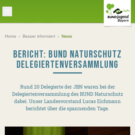
Home
›
Besser informiert
›
News
BERICHT: BUND NATURSCHUTZ
DELEGIERTENVERSAMMLUNG
Rund 20 Delegierte der JBN waren bei der
Delegiertenversammlung des BUND Naturschutz
dabei. Unser Landesvorstand Lucas Eichmann
berichtet über die spannenden Tage.