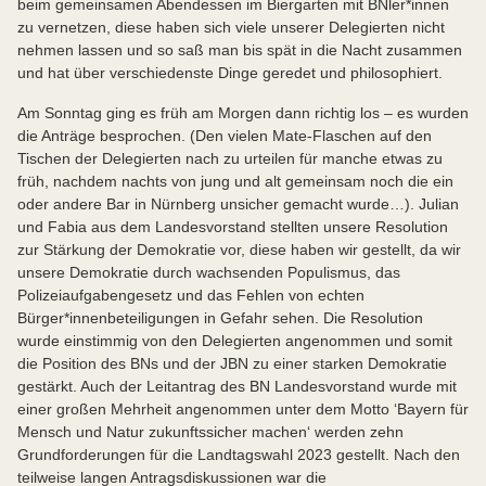
beim gemeinsamen Abendessen im Biergarten mit BNler*innen
zu vernetzen, diese haben sich viele unserer Delegierten nicht
nehmen lassen und so saß man bis spät in die Nacht zusammen
und hat über verschiedenste Dinge geredet und philosophiert.
Am Sonntag ging es früh am Morgen dann richtig los – es wurden
die Anträge besprochen. (Den vielen Mate-Flaschen auf den
Tischen der Delegierten nach zu urteilen für manche etwas zu
früh, nachdem nachts von jung und alt gemeinsam noch die ein
oder andere Bar in Nürnberg unsicher gemacht wurde…). Julian
und Fabia aus dem Landesvorstand stellten unsere Resolution
zur Stärkung der Demokratie vor, diese haben wir gestellt, da wir
unsere Demokratie durch wachsenden Populismus, das
Polizeiaufgabengesetz und das Fehlen von echten
Bürger*innenbeteiligungen in Gefahr sehen. Die Resolution
wurde einstimmig von den Delegierten angenommen und somit
die Position des BNs und der JBN zu einer starken Demokratie
gestärkt. Auch der Leitantrag des BN Landesvorstand wurde mit
einer großen Mehrheit angenommen unter dem Motto ‘Bayern für
Mensch und Natur zukunftssicher machen‘ werden zehn
Grundforderungen für die Landtagswahl 2023 gestellt. Nach den
teilweise langen Antragsdiskussionen war die